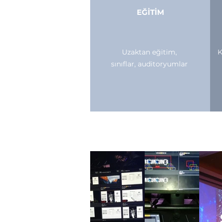
EĞİTİM
Uzaktan eğitim,
K
sınıflar, auditoryumlar