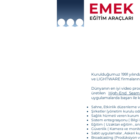
Kurulduğumuz 1991 yılınd
ve LIGHTWARE firmalarının 
Dünyanın en iyi video pro
üretilen
High-End Seaml
uygulamalarda başarı ile k
Sahne, Etkinlik düzenleme v
Şirketler (yönetim kurulu odal
Sağlık hizmeti veren kurum v
Sistem entegrasyonu ( Bilgi i
Eğitim ( Uzaktan eğitim , sını
Güvenlik ( Kamera ve monitör
Sabit uygulamalar , Askeri k
Broadcasting (Prodüksiyon ve