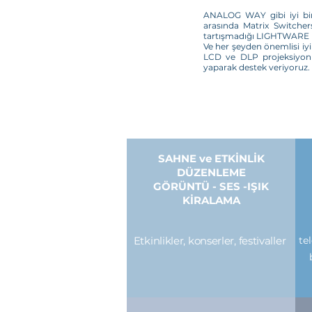
ANALOG WAY gibi iyi bir 
arasında Matrix Switcher
tartışmadığı LIGHTWARE ile
Ve her şeyden önemlisi iy
LCD ve DLP projeksiyon c
yaparak destek veriyoruz.
SAHNE ve ETKİNLİK
DÜZENLEME
GÖRÜNTÜ - SES -IŞIK
KİRALAMA
Etkinlikler, konserler, festivaller
te