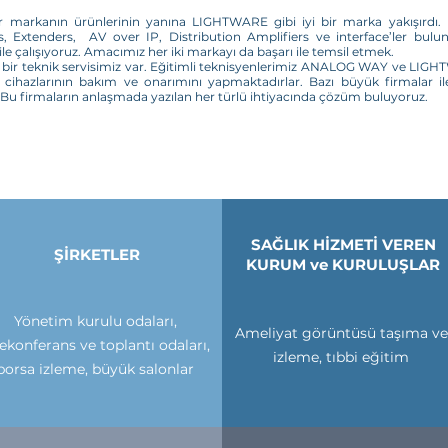
markanın ürünlerinin yanına LIGHTWARE gibi iyi bir marka yakışırdı. B
s, Extenders, AV over IP, Distribution Amplifiers ve interface’ler bulun
 çalışıyoruz. Amacımız her iki markayı da başarı ile temsil etmek.
i bir teknik servisimiz var. Eğitimli teknisyenlerimiz ANALOG WAY ve LIGH
ihazlarının bakım ve onarımını yapmaktadırlar. Bazı büyük firmalar ile
 Bu firmaların anlaşmada yazılan her türlü ihtiyacında çözüm buluyoruz.
SAĞLIK HİZMETİ VEREN
ŞİRKETLER
KURUM ve KURULUŞLAR
Yönetim kurulu odaları,
Ameliyat görüntüsü taşıma ve
lekonferans ve toplantı odaları,
izleme, tıbbi eğitim
borsa izleme, büyük salonlar