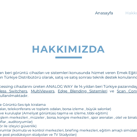
Anasayfa
Hakk
HAKKIMIZDA
an beri görüntü cihazları ve sistemleri konusunda hizmet veren Emek Eğ
Türkiye Distribütörü olarak, satış ve satış sonrası teknik destek konuların
cessing cihazlarını üreten ANALOG WAY ile 14 yıldan beri Türkiye pazarında
ess Switchers
,
MultiViewers
,
Edge Blending Sistemleri
ve
Scan Conv
ullanılmaktadır.
e Görüntü-Ses-Işık kiralama
arı, telekonferans ve toplantı odaları, borsa izleme , büyük salonlar)
e kuruluşlar (Ameliyat görüntüsü taşıma ve izleme, tıbbi eğitim)
şlem merkezleri , müzeler , borsa, kongre merkezleri , spor arenaları , otel ve binala
flar , auditoryumlar)
 ile izleyici güvenlik)
urumlar (komuta ve kontrol merkezleri, briefing merkezleri, eğitim amaçlı simülatö
 post prodüksiyon stüdyoları ve TV Stüdyoları)