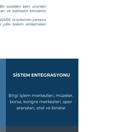
ir süreden beri; ürünleri
an ve kalitesini kimsenin
TWARE ürünlerinin yanısıra
 yıllık bakım anlaşmaları
SİSTEM ENTEGRASYONU
Bilgi işlem merkezleri, müzeler,
borsa, kongre merkezleri ,spor
arenaları, otel ve binalar