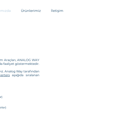
ımızda
Ürünlerimiz
İletişim
itim Araçları, ANALOG WAY
da faaliyet göstermektedir.
yız. Analog Way tarafından
erters
aşağıda sıralanan
r)
rler)