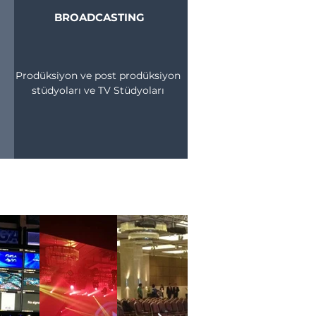
BROADCASTING
Prodüksiyon ve post prodüksiyon
stüdyoları ve TV Stüdyoları